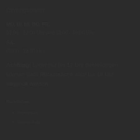
Datenschutzhinweisen
finden Sie weitere
Öffnungszeiten:
entsprechende Informationen.
MO
DI
MI
DO
FR
07:00
12:00 Uhr
13:00
18:00 Uhr
SA
08:00
13:00 Uhr
Achtung:
Lager nur bis 17 Uhr Bestellungen
können nach Rücksprache auch bis 18 Uhr
abgeholt werden.
Rechtliches
Impressum
Datenschutz