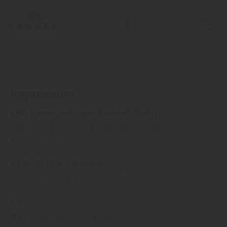
Lager nur bis 17 Uhr Bestellungen können nach Rücksprache auch bis 18 Uhr abgeholt werden.
Impressum
KHG Kessel Holz- und Baustoff GmbH
Geschäftsführer: Gudrun, Michael und Peter Kessel
Inhaber: Peter Kessel
Heimsheimer Straße 69
71263 Weil der Stadt/Hausen
E-Mail:
info@holzcenter-kessel.de
Tel.: + 49 (0) 7033 - 46 66 57